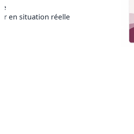
vidéo grâce à un code QR intégré à 
Que vous soyez apprenant ou enseig
est l’outil idéal pour progresser et r
langue des signes.
Disponible dès maintenant ! 🚀
Commander