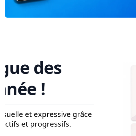
📘 Syllabus 3
Après le succès du deuxième tome, 
apprentissage avec ce troisième vo
approfondir encore davantage vos c
Vous y trouverez un vocabulaire enco
faciliter l’apprentissage, tous les si