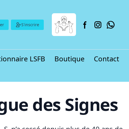
er
S'inscrire
tionnaire LSFB
Boutique
Contact
gue des Signes
L.S. n’a cessé depuis plus de 40 ans de