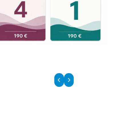
chaque chapitre.
nant, ce troisième tome
enforcer votre maîtrise de la