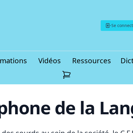
Se connect
rmations
Vidéos
Ressources
Dic
phone de la Lan
es sourds au sein de la société, le C.F.