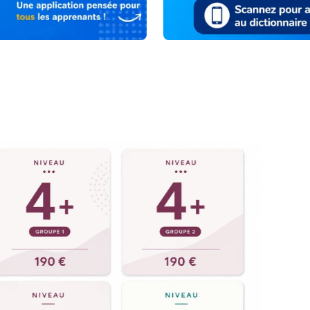
poursuivez votre
lume, conçu pour
onnaissances.
re plus enrichi et, pour
gnes sont disponibles en