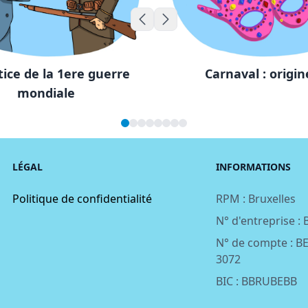
Skip to previous slide page
Skip to next slide page
ice de la 1ere guerre
Carnaval : origin
mondiale
LÉGAL
INFORMATIONS
Politique de confidentialité
RPM : Bruxelles
N° d'entreprise :
N° de compte : B
3072
BIC : BBRUBEBB