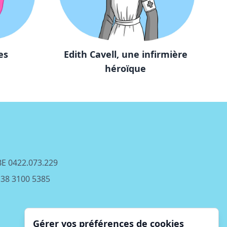
es
Edith Cavell, une infirmière
Fêt
héroïque
 BE 0422.073.229
E38 3100 5385
Gérer vos préférences de cookies